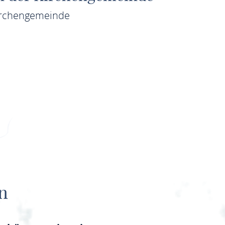
irchengemeinde
MEHR ERFAHREN
n